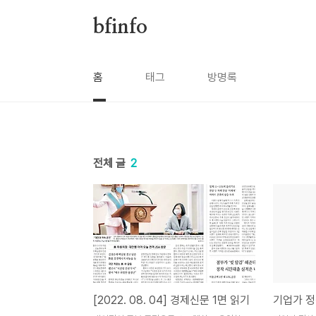
본문 바로가기
bfinfo
홈
태그
방명록
전체 글
2
[2022. 08. 04] 경제신문 1면 읽기
기업가 