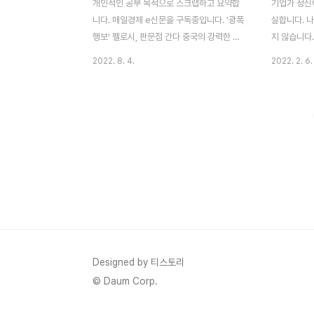
개인적인 공부 목적으로 스크랩하고 요약합
기업가 정신
니다. 매일경제 e신문을 구독중입니다. '광폭
실합니다. 
행보' 펠로시, 판문점 간다 중국의 강력한 반
지 않습니다.
발에도 펠로시 미국 하원 의장의 대만 방문
또래들에게는
2022. 8. 4.
2022. 2. 6.
성사 대만 총통과 회동하며 미국과 대만의 연
을 보여주고 
대 중요성 강조 TSMC 회장과 만나 반도체
그 중 한 
동맹 협의 중국의 민주주의 위협을 방관하지
서 경영학을
않겠다며 강경한 메시지 내놓음 홍콩에 대한
된 기업가적
정치, 인권 탄압과 티베트 언어, 문화, 종교,
운영하면서 
대량학살 언급. 오늘 한국 방문하여 JSA방문
다.
예정 JSA방문하여 어떤 대북 메시지를 내놓
을지 관심 집중 됨 또 오르는 시멘트값 분양
가 줄인상 예고 시멘트업계 11%~15% 가격
인상 예고 올해 4월 15%~18% 인상 단행
후 4개월만에 재인상 추친 2014년 이후 동
결돼 왔던 시멘트 가격이 올해만 2차례 인상
Designed by 티스토리
이례..
© Daum Corp.